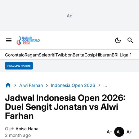
Ad
Gorontalo
Ragam
Selebriti
Twibbon
Berita
Gosip
Hiburan
BRI Liga 1
HEADLINE HARI INI
Alwi Farhan
Indonesia Open 2026
Istora Senayan
Jadwal Indonesia Open 2026:
Duel Sengit Jonatan vs Alwi
Farhan
Oleh
Anisa Hana
2 month ago