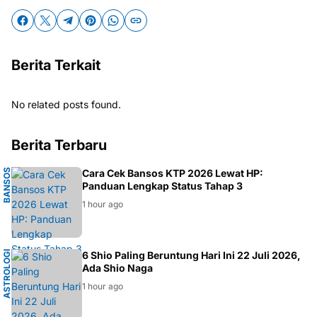
Berita Terkait
No related posts found.
Berita Terbaru
B
A
N
O
S
2
0
2
Cara Cek Bansos KTP 2026 Lewat HP:
Panduan Lengkap Status Tahap 3
S
6
1 hour ago
A
S
T
R
O
L
O
I
T
I
O
N
G
K
O
6 Shio Paling Beruntung Hari Ini 22 Juli 2026,
G
K
Ada Shio Naga
1 hour ago