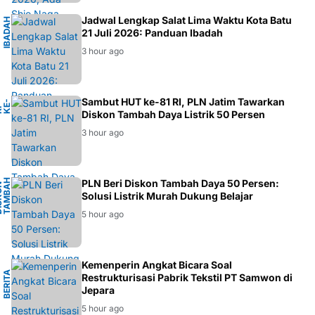
M
Jadwal Lengkap Salat Lima Waktu Kota Batu
I
B
A
D
A
H
M
U
S
L
I
21 Juli 2026: Panduan Ibadah
3 hour ago
Sambut HUT ke-81 RI, PLN Jatim Tawarkan
-
1
H
K
Diskon Tambah Daya Listrik 50 Persen
3 hour ago
H
PLN Beri Diskon Tambah Daya 50 Persen:
D
I
S
K
O
N
T
A
M
A
D
A
Y
Solusi Listrik Murah Dukung Belajar
B
A
5 hour ago
I
Kemenperin Angkat Bicara Soal
B
E
R
I
T
A
E
K
O
N
O
M
Restrukturisasi Pabrik Tekstil PT Samwon di
Jepara
5 hour ago