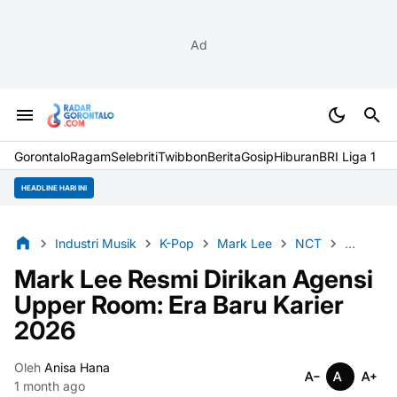
Ad
Gorontalo
Ragam
Selebriti
Twibbon
Berita
Gosip
Hiburan
BRI Liga 1
HEADLINE HARI INI
Industri Musik
K-Pop
Mark Lee
NCT
Upper R
Mark Lee Resmi Dirikan Agensi
Upper Room: Era Baru Karier
2026
Oleh
Anisa Hana
1 month ago