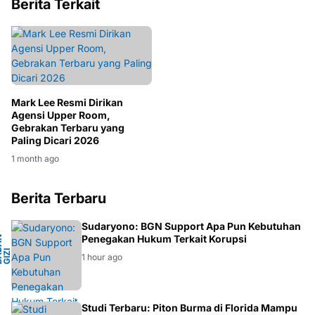
Berita Terkait
Mark Lee Resmi Dirikan
Agensi Upper Room,
Gebrakan Terbaru yang
Paling Dicari 2026
1 month ago
Berita Terbaru
L
Sudaryono: BGN Support Apa Pun Kebutuhan
Penegakan Hukum Terkait Korupsi
B
A
A
N
G
I
Z
N
A
S
I
O
N
A
D
I
1 hour ago
Studi Terbaru: Piton Burma di Florida Mampu