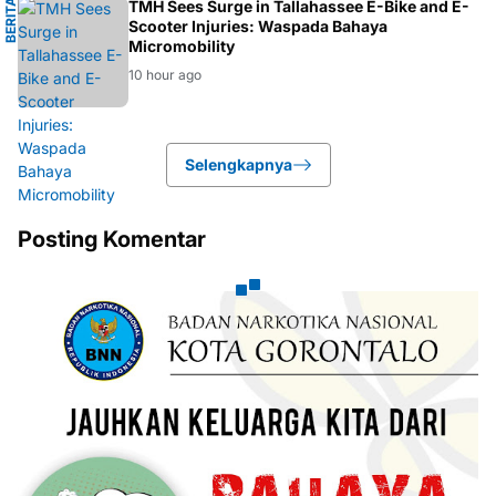
B
E
R
I
T
A
L
O
K
A
TMH Sees Surge in Tallahassee E-Bike and E-
L
Scooter Injuries: Waspada Bahaya
Micromobility
10 hour ago
Selengkapnya
Posting Komentar