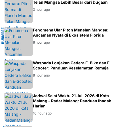
EKOSISTEM
Telan Mangsa Lebih Besar dari Dugaan
3 hour ago
B
U
R
M
E
E
P
Y
T
H
O
Fenomena Ular Piton Menelan Mangsa:
S
N
Ancaman Nyata di Ekosistem Florida
6 hour ago
BERITA
Waspada Lonjakan Cedera E-Bike dan E-
Scooter: Panduan Keselamatan Remaja
8 hour ago
IBADAH
Jadwal Salat Waktu 21 Juli 2026 di Kota
Malang - Radar Malang: Panduan Ibadah
Harian
10 hour ago