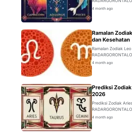
RADARGORONTALO.COM - TRIBUNGORONTALO.COM akan mengulas 
untuk zodiak …
4 month ago
ASTROLOGI
Ramalan Zodiak
dan Kesehatan
Ramalan Zodiak Leo
RADARGORONTALO.COM - Memasuki penghujung bulan Maret, din
memberikan pengar
4 month ago
ARIES
Prediksi Zodiak
2026
Prediksi Zodiak Arie
RADARGORONTALO.COM - Minggu, 29 Maret 2026, menjanjikan hari 
bagi individu berzo
4 month ago