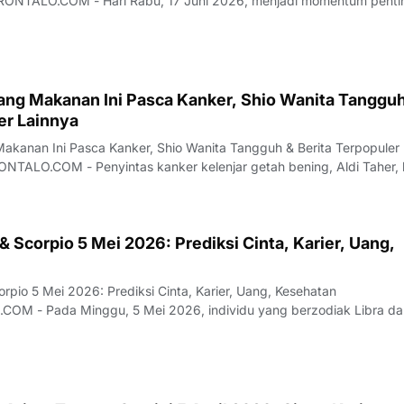
Juni 2026, menjadi momentum penting
tang Makanan Ini Pasca Kanker, Shio Wanita Tanggu
er Lainnya
Makanan Ini Pasca Kanker, Shio Wanita Tangguh & Berita Terpopuler
enjar getah bening, Aldi Taher, kini
& Scorpio 5 Mei 2026: Prediksi Cinta, Karier, Uang,
rpio 5 Mei 2026: Prediksi Cinta, Karier, Uang, Kesehatan
berzodiak Libra dan
…