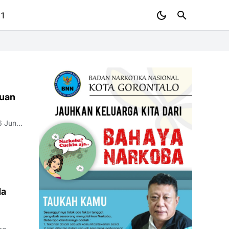
 1
Cuan
da