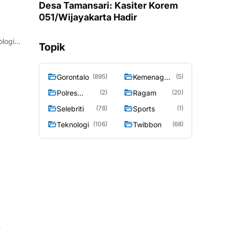
Desa Tamansari: Kasiter Korem
051/Wijayakarta Hadir
Topik
Gorontalo
Kemenag
(895)
(5)
Gorontalo
Polres
Ragam
(2)
(20)
Gorontalo
Selebriti
Sports
(78)
(1)
Teknologi
Twibbon
(106)
(68)