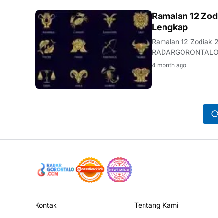
ASTROLOGI
Ramalan 12 Zod
Lengkap
Ramalan 12 Zodiak 2
RADARGORONTALO.COM - Indonesia - Memasuki Minggu 29 Maret 2026,
merasakan dinam…
4 month ago
Kontak
Tentang Kami