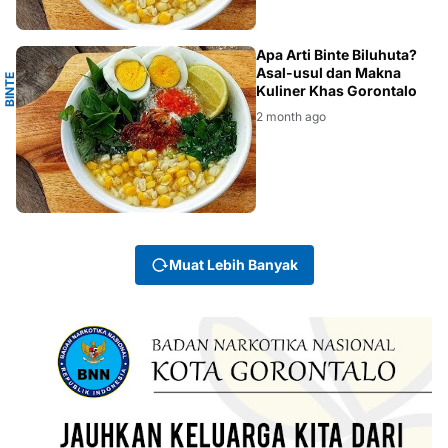
A
Apa Arti Binte Biluhuta?
Asal-usul dan Makna
B
I
N
T
E
B
I
L
U
H
U
T
Kuliner Khas Gorontalo
2 month ago
Muat Lebih Banyak