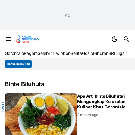
Ad
Gorontalo
Ragam
Selebriti
Twibbon
Berita
Gosip
Hiburan
BRI Liga 1
HEADLINE HARI INI
Binte Biluhuta
A
Apa Arti Binte Biluhuta?
Mengungkap Kelezatan
B
I
N
T
E
B
I
L
U
H
U
T
Kuliner Khas Gorontalo
2 month ago