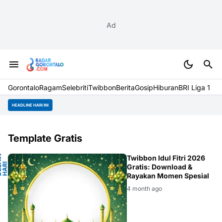
Ad
Gorontalo
Ragam
Selebriti
Twibbon
Berita
Gosip
Hiburan
BRI Liga 1
HEADLINE HARI INI
Template Gratis
D
E
S
I
N
H
A
R
R
A
Y
Twibbon Idul Fitri 2026
A
A
I
Gratis: Download &
Rayakan Momen Spesial
4 month ago