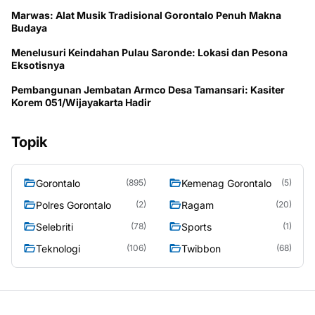
Marwas: Alat Musik Tradisional Gorontalo Penuh Makna
Budaya
Menelusuri Keindahan Pulau Saronde: Lokasi dan Pesona
Eksotisnya
Pembangunan Jembatan Armco Desa Tamansari: Kasiter
Korem 051/Wijayakarta Hadir
Topik
Gorontalo
Kemenag Gorontalo
(895)
(5)
Polres Gorontalo
Ragam
(2)
(20)
Selebriti
Sports
(78)
(1)
Teknologi
Twibbon
(106)
(68)