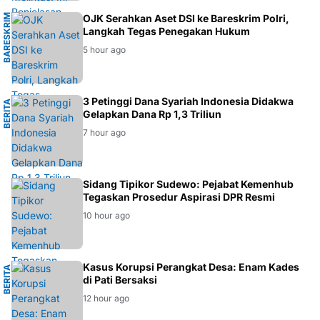
B
A
R
E
S
K
R
I
M
P
O
L
R
OJK Serahkan Aset DSI ke Bareskrim Polri,
Langkah Tegas Penegakan Hukum
I
5 hour ago
M
3 Petinggi Dana Syariah Indonesia Didakwa
B
E
R
I
T
A
H
U
K
U
Gelapkan Dana Rp 1,3 Triliun
7 hour ago
HUKUM
Sidang Tipikor Sudewo: Pejabat Kemenhub
Tegaskan Prosedur Aspirasi DPR Resmi
10 hour ago
M
Kasus Korupsi Perangkat Desa: Enam Kades
B
E
R
I
T
A
H
U
K
U
di Pati Bersaksi
12 hour ago