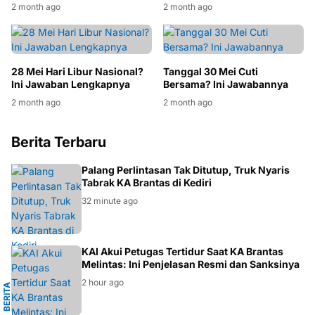
2 month ago
2 month ago
28 Mei Hari Libur Nasional?
Tanggal 30 Mei Cuti
Ini Jawaban Lengkapnya
Bersama? Ini Jawabannya
2 month ago
2 month ago
Berita Terbaru
BERITA
Palang Perlintasan Tak Ditutup, Truk Nyaris
Tabrak KA Brantas di Kediri
32 minute ago
I
KAI Akui Petugas Tertidur Saat KA Brantas
Melintas: Ini Penjelasan Resmi dan Sanksinya
2 hour ago
B
E
R
I
T
A
T
R
A
N
S
P
O
R
T
A
S