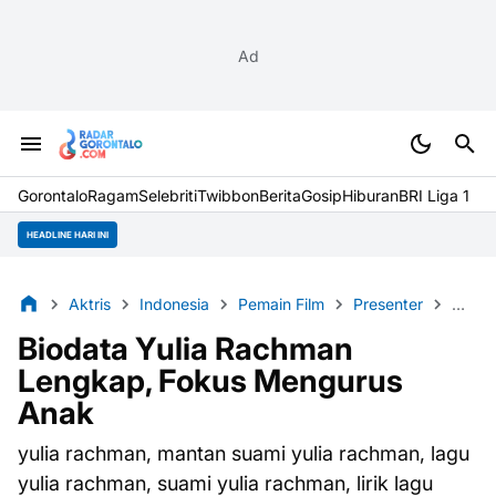
Ad
Gorontalo
Ragam
Selebriti
Twibbon
Berita
Gosip
Hiburan
BRI Liga 1
HEADLINE HARI INI
Aktris
Indonesia
Pemain Film
Presenter
Selebr
Biodata Yulia Rachman
Lengkap, Fokus Mengurus
Anak
yulia rachman, mantan suami yulia rachman, lagu
yulia rachman, suami yulia rachman, lirik lagu