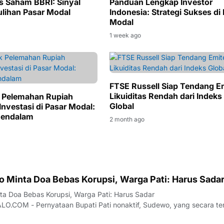
s Saham BBRI: Sinyal
Panduan Lengkap Investor
lihan Pasar Modal
Indonesia: Strategi Sukses di
Modal
1 week ago
FTSE Russell Siap Tendang E
Likuiditas Rendah dari Indeks
 Pelemahan Rupiah
Global
Investasi di Pasar Modal:
Mendalam
2 month ago
 Minta Doa Bebas Korupsi, Warga Pati: Harus Sadar 
a Doa Bebas Korupsi, Warga Pati: Harus Sadar
.COM - Pernyataan Bupati Pati nonaktif, Sudewo, yang secara te
a agar dirinya terbebas dari jeratan kasus korupsi dan kembali me