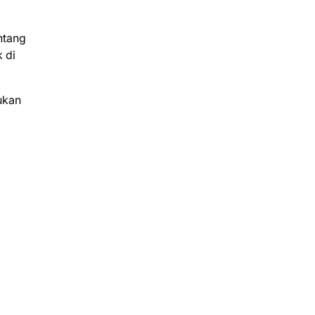
ntang
 di
ukan