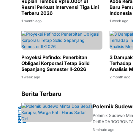
Rupiah Tembus Rp18.000: BI
Kode Kera
Resmi Perkuat Intervensi Tiga Lini
Baru Pemu
Terbaru 2026
Indonesia
1 month ago
1 week ago
Proyeksi Pefindo: Penerbitan
3 Dampak
Obligasi Korporasi Tetap Solid
Terhadap 
Sepanjang Semester II-2026
Analisis 
1 week ago
2 month ago
Berita Terbaru
H
Polemik Sudewo
B
E
R
I
T
A
D
A
E
R
A
Polemik Sudewo Mint
DiriRADARGORONTALO
meminta dukungan do
3 minute ago