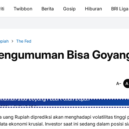
iti
Twibbon
Berita
Gosip
Hiburan
BRI Liga
piah
The Fed
 Pengumuman Bisa Goyan
umuman Bisa Goyang Pasar Pekan Depan
 uang Rupiah diprediksi akan menghadapi volatilitas tinggi
a ekonomi krusial. Investor saat ini sedang dalam posisi s