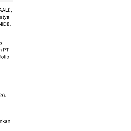
AALI),
Satya
IDI),
s
n PT
folio
26.
unkan