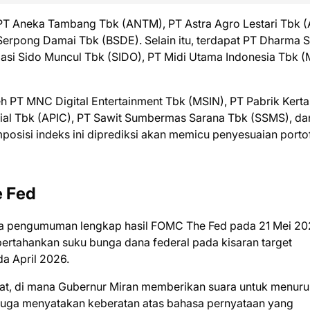
i PT Aneka Tambang Tbk (ANTM), PT Astra Agro Lestari Tbk (
Serpong Damai Tbk (BSDE). Selain itu, terdapat PT Dharma 
si Sido Muncul Tbk (SIDO), PT Midi Utama Indonesia Tbk (M
eh PT MNC Digital Entertainment Tbk (MSIN), PT Pabrik Kerta
ancial Tbk (APIC), PT Sawit Sumbermas Sarana Tbk (SSMS), da
osisi indeks ini diprediksi akan memicu penyesuaian porto
e Fed
pada pengumuman lengkap hasil FOMC The Fed pada 21 Mei 20
ertahankan suku bunga dana federal pada kisaran target
da April 2026.
ulat, di mana Gubernur Miran memberikan suara untuk menur
 juga menyatakan keberatan atas bahasa pernyataan yang