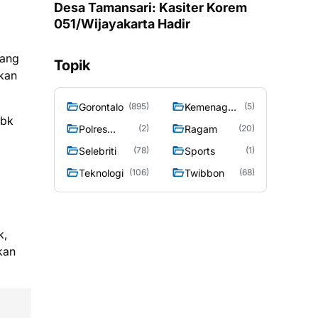
Desa Tamansari: Kasiter Korem
051/Wijayakarta Hadir
yang
Topik
kan
Gorontalo
Kemenag
(895)
(5)
Tbk
Gorontalo
Polres
Ragam
(2)
(20)
Gorontalo
Selebriti
Sports
(78)
(1)
Teknologi
Twibbon
(106)
(68)
k,
kan