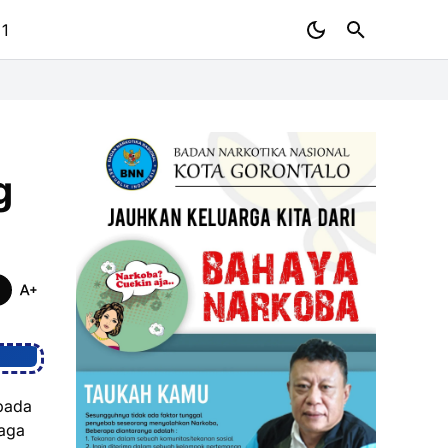
 1
g
 pada
iaga