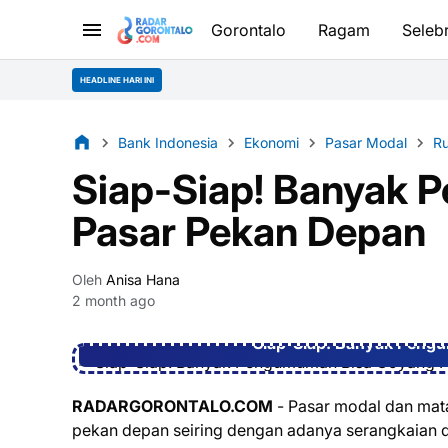
Gorontalo
Ragam
Selebr
HEADLINE HARI INI
Bank Indonesia
Ekonomi
Pasar Modal
Ru
Siap-Siap! Banyak
Pasar Pekan Depan
Oleh
Anisa Hana
2 month ago
Siap-Siap! Banyak Peng
RADARGORONTALO.COM
- Pasar modal dan mata
pekan depan seiring dengan adanya serangkaian dat