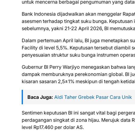
untuk mencerna berbagai pengumuman yang datang
Bank Indonesia dijadwalkan akan menggelar Rap
asesmen terhadap tingkat suku bunga. Keputusan i
sebelumnya, yakni 21-22 April 2026, BI memutuska
Dalam pertemuan April lalu, BI juga menetapkan s
Facility di level 5,5%. Keputusan tersebut diambil 
penyesuaian struktur suku bunga instrumen operas
Gubernur BI Perry Warjiyo menegaskan bahwa langka
dampak memburuknya perekonomian global. BI jug
kisaran sasaran 2,5±1% meskipun di tengah ketida
Baca Juga:
Aldi Taher Grebek Pasar Cara Unik
Sentimen keputusan BI ini sangat vital bagi per
perdagangan singkat di zona hijau. Merujuk data R
level Rp17.460 per dolar AS.