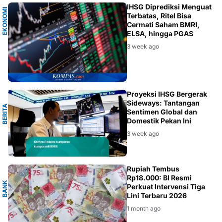
A
IHSG Diprediksi Menguat
E
K
O
N
O
M
I
I
N
D
O
N
E
S
I
Terbatas, Ritel Bisa
Cermati Saham BMRI,
ELSA, hingga PGAS
3 week ago
N
Proyeksi IHSG Bergerak
Sideways: Tantangan
B
E
R
I
T
A
K
E
U
A
N
G
A
Sentimen Global dan
Domestik Pekan Ini
3 week ago
A
Rupiah Tembus
Rp18.000: BI Resmi
B
A
N
K
I
N
D
O
N
E
S
I
Perkuat Intervensi Tiga
Lini Terbaru 2026
1 month ago