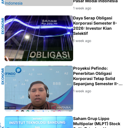
Pasar Modal Indonesia
1 week ago
A
Daya Serap Obligasi
E
K
O
N
O
M
I
I
N
D
O
N
E
S
I
Korporasi Semester II-
2026: Investor Kian
Selektif
1 week ago
A
Proyeksi Pefindo:
E
K
O
N
O
M
I
I
N
D
O
N
E
S
I
Penerbitan Obligasi
Korporasi Tetap Solid
Sepanjang Semester II-
2026
1 week ago
A
Saham Grup Lippo
Multipolar (MLPT) Stock