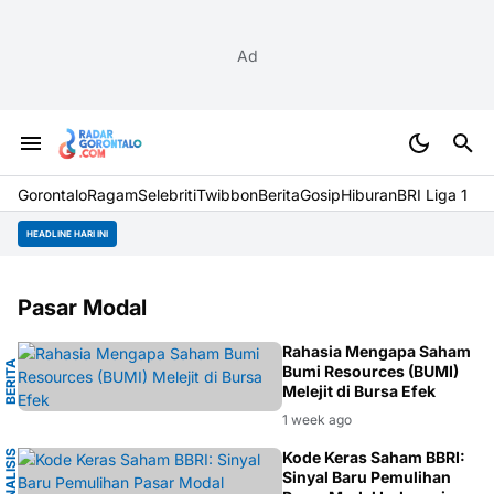
Ad
Gorontalo
Ragam
Selebriti
Twibbon
Berita
Gosip
Hiburan
BRI Liga 1
HEADLINE HARI INI
Pasar Modal
I
Rahasia Mengapa Saham
B
E
R
I
T
A
E
K
O
N
O
M
Bumi Resources (BUMI)
Melejit di Bursa Efek
1 week ago
A
N
A
L
I
S
I
S
P
A
S
A
Kode Keras Saham BBRI:
R
Sinyal Baru Pemulihan