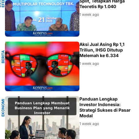
B
U
R
S
A
E
F
E
I
N
D
N
E
S
I
K
O
Split, Tetapkan Harga
Teoretis Rp 1.040
1 week ago
N
Aksi Jual Asing Rp 1,1
Triliun, IHSG Ditutup
B
E
R
I
T
A
K
E
U
A
N
G
A
Melemah ke 6.334
1 week ago
A
Panduan Lengkap
E
K
O
N
O
M
I
I
N
D
O
N
E
S
I
Investor Indonesia:
Strategi Sukses di Pasar
Modal
1 week ago