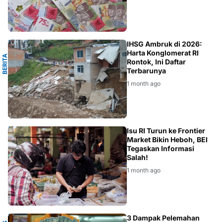
N
IHSG Ambruk di 2026:
Harta Konglomerat RI
B
E
R
I
T
A
K
E
U
A
N
G
A
Rontok, Ini Daftar
Terbarunya
1 month ago
BEI
Isu RI Turun ke Frontier
Market Bikin Heboh, BEI
Tegaskan Informasi
Salah!
1 month ago
3 Dampak Pelemahan