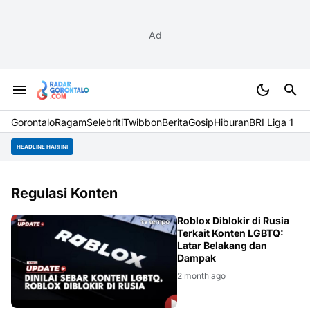
Ad
Gorontalo
Ragam
Selebriti
Twibbon
Berita
Gosip
Hiburan
BRI Liga 1
HEADLINE HARI INI
Regulasi Konten
LGBTQ
Roblox Diblokir di Rusia
Terkait Konten LGBTQ:
Latar Belakang dan
Dampak
2 month ago