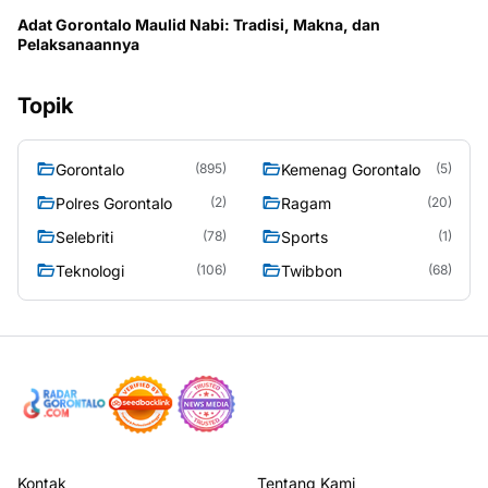
Adat Gorontalo Maulid Nabi: Tradisi, Makna, dan
Pelaksanaannya
Topik
Gorontalo
Kemenag Gorontalo
(895)
(5)
Polres Gorontalo
Ragam
(2)
(20)
Selebriti
Sports
(78)
(1)
Teknologi
Twibbon
(106)
(68)
Kontak
Tentang Kami