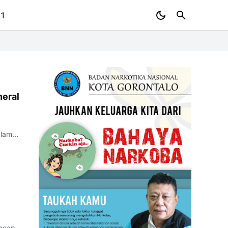
 1
neral