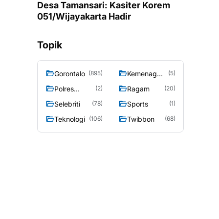
Desa Tamansari: Kasiter Korem
051/Wijayakarta Hadir
Topik
Gorontalo
Kemenag
(895)
(5)
Gorontalo
Polres
Ragam
(2)
(20)
Gorontalo
Selebriti
Sports
(78)
(1)
Teknologi
Twibbon
(106)
(68)