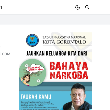
 1
t
LO.COM