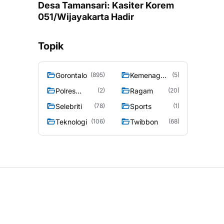
Desa Tamansari: Kasiter Korem
051/Wijayakarta Hadir
Topik
Gorontalo
Kemenag
(895)
(5)
Gorontalo
Polres
Ragam
(2)
(20)
Gorontalo
Selebriti
Sports
(78)
(1)
Teknologi
Twibbon
(106)
(68)