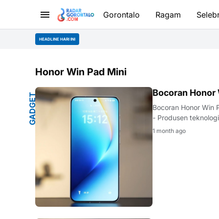
Gorontalo
Ragam
Selebr
HEADLINE HARI INI
Honor Win Pad Mini
U
Bocoran Honor W
G
A
D
G
E
T
T
E
R
B
A
R
Bocoran Honor Win 
- Produsen teknolog
mengemban…
1 month ago