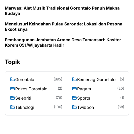
Marwas: Alat Musik Tradisional Gorontalo Penuh Makna
Budaya
Menelusuri Keindahan Pulau Saronde: Lokasi dan Pesona
Eksotisnya
Pembangunan Jembatan Armco Desa Tamansari: Kasiter
Korem 051/Wijayakarta Hadir
Topik
Gorontalo
Kemenag Gorontalo
(895)
(5)
Polres Gorontalo
Ragam
(2)
(20)
Selebriti
Sports
(78)
(1)
Teknologi
Twibbon
(106)
(68)