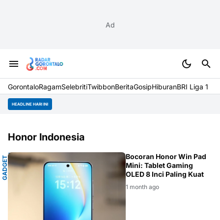
Ad
Gorontalo
Ragam
Selebriti
Twibbon
Berita
Gosip
Hiburan
BRI Liga 1
HEADLINE HARI INI
Honor Indonesia
U
Bocoran Honor Win Pad
G
A
D
G
E
T
T
E
R
B
A
R
Mini: Tablet Gaming
OLED 8 Inci Paling Kuat
1 month ago