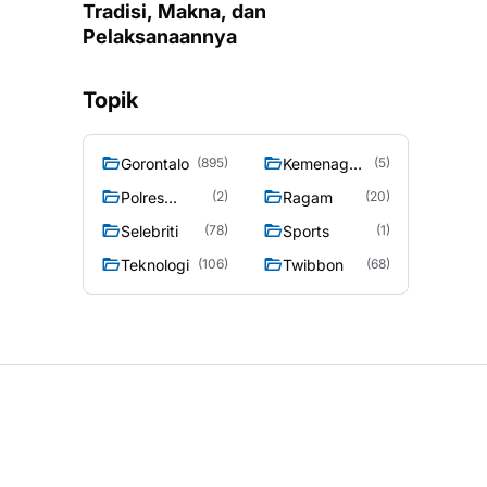
Tradisi, Makna, dan
Pelaksanaannya
Topik
Gorontalo
Kemenag
(895)
(5)
Gorontalo
Polres
Ragam
(2)
(20)
Gorontalo
Selebriti
Sports
(78)
(1)
Teknologi
Twibbon
(106)
(68)