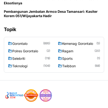
Eksotisnya
Pembangunan Jembatan Armco Desa Tamansari: Kasiter
Korem 051/Wijayakarta Hadir
Topik
Gorontalo
Kemenag Gorontalo
(895)
(5)
Polres Gorontalo
Ragam
(2)
(20)
Selebriti
Sports
(78)
(1)
Teknologi
Twibbon
(106)
(68)