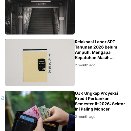
DJP
Relaksasi Lapor SPT
Tahunan 2026 Belum
Ampuh: Mengapa
Kepatuhan Masih
Rendah?
2 month ago
E
OJK Ungkap Proyeksi
Kredit Perbankan
B
I
R
A
T
Semester II-2026: Sektor
Ini Paling Moncer
2 month ago