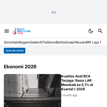
Ad
Gorontalo
Ragam
Selebriti
Twibbon
Berita
Gosip
Hiburan
BRI Liga 1
HEADLINE HARI INI
Ekonomi 2026
BCA
Kualitas Aset BCA
Terjaga: Rasio LAR
Membaik ke 5,1% di
Kuartal I-2026
1 month ago