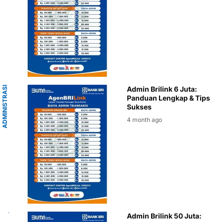
A
D
M
I
N
I
S
T
A
S
I
K
E
U
A
N
G
A
Admin Brilink 6 Juta:
R
N
Panduan Lengkap & Tips
Sukses
4 month ago
Admin Brilink 50 Juta: