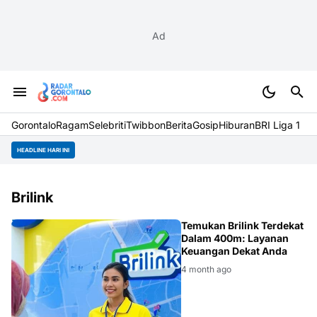
Ad
Gorontalo
Ragam
Selebriti
Twibbon
Berita
Gosip
Hiburan
BRI Liga 1
HEADLINE HARI INI
Brilink
BRI
Temukan Brilink Terdekat
Dalam 400m: Layanan
Keuangan Dekat Anda
4 month ago