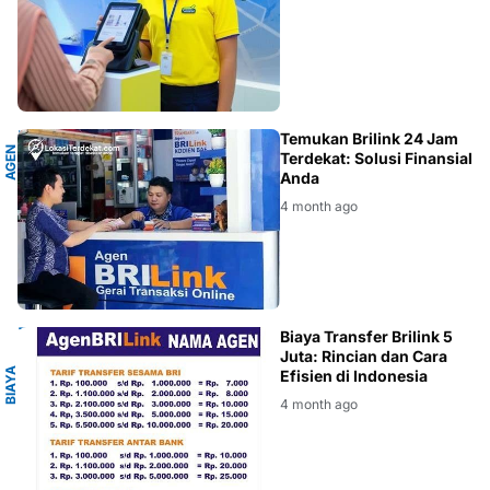
K
Temukan Brilink 24 Jam
A
G
E
N
B
R
I
L
I
N
Terdekat: Solusi Finansial
Anda
4 month ago
I
Biaya Transfer Brilink 5
Juta: Rincian dan Cara
B
I
A
Y
A
T
R
A
N
S
A
K
S
Efisien di Indonesia
4 month ago