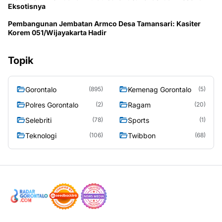
Eksotisnya
Pembangunan Jembatan Armco Desa Tamansari: Kasiter
Korem 051/Wijayakarta Hadir
Topik
Gorontalo
Kemenag Gorontalo
(895)
(5)
Polres Gorontalo
Ragam
(2)
(20)
Selebriti
Sports
(78)
(1)
Teknologi
Twibbon
(106)
(68)