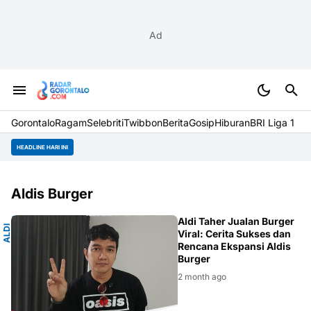
Ad
Gorontalo
Ragam
Selebriti
Twibbon
Berita
Gosip
Hiburan
BRI Liga 1
HEADLINE HARI INI
Aldis Burger
R
Aldi Taher Jualan Burger
A
L
D
I
T
A
H
E
Viral: Cerita Sukses dan
Rencana Ekspansi Aldis
Burger
2 month ago