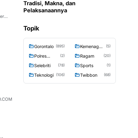
Tradisi, Makna, dan
Pelaksanaannya
Topik
Gorontalo
Kemenag
(895)
(5)
Gorontalo
Polres
Ragam
(2)
(20)
Gorontalo
Selebriti
Sports
(78)
(1)
Teknologi
Twibbon
(106)
(68)
LO.COM