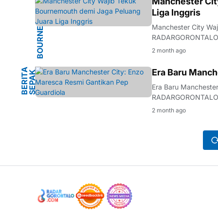
BOURNEMOUTH
Manchester Cit
Liga Inggris
Manchester City Waj
RADARGORONTALO.COM - Manchester City menghadapi laga kr
mempertahankan gel
2 month ago
B
E
R
I
A
S
E
P
A
B
O
L
Era Baru Manch
K
T
A
Era Baru Manchester
RADARGORONTALO.COM - Manajemen Manchester City secara re
kesepakatan tingkat
2 month ago