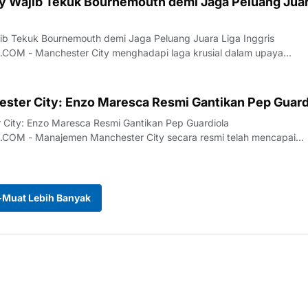
y Wajib Tekuk Bournemouth demi Jaga Peluang Jua
ib Tekuk Bournemouth demi Jaga Peluang Juara Liga Inggris
usial dalam upaya
ar juara L…
ester City: Enzo Maresca Resmi Gantikan Pep Guard
 City: Enzo Maresca Resmi Gantikan Pep Guardiola
smi telah mencapai
 lanjut untuk me…
Muat Lebih Banyak