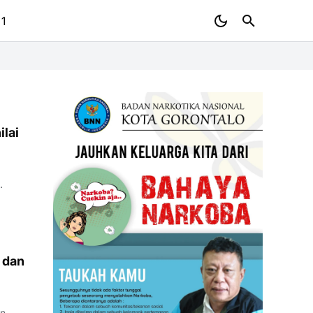
 1
lai
 dan