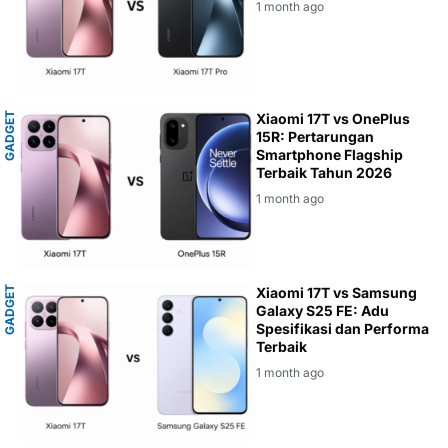
1 month ago
G
A
D
G
E
T
R
E
V
I
E
Xiaomi 17T vs OnePlus
W
15R: Pertarungan
Smartphone Flagship
Terbaik Tahun 2026
1 month ago
G
A
D
G
E
T
R
E
V
I
E
Xiaomi 17T vs Samsung
W
Galaxy S25 FE: Adu
Spesifikasi dan Performa
Terbaik
1 month ago