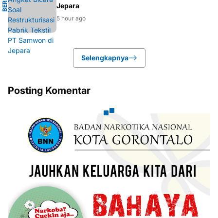
B
E
R
I
T
A
E
K
O
N
O
M
Jepara
5 hour ago
Selengkapnya
Posting Komentar