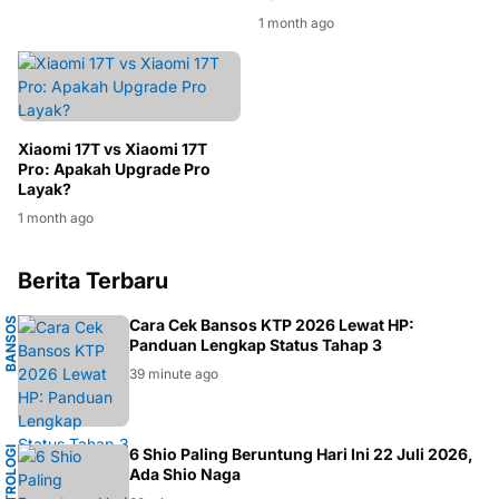
1 month ago
Xiaomi 17T vs Xiaomi 17T
Pro: Apakah Upgrade Pro
Layak?
1 month ago
Berita Terbaru
B
A
N
O
S
2
0
2
Cara Cek Bansos KTP 2026 Lewat HP:
Panduan Lengkap Status Tahap 3
S
6
39 minute ago
A
S
T
R
O
L
O
I
T
I
O
N
G
K
O
6 Shio Paling Beruntung Hari Ini 22 Juli 2026,
G
K
Ada Shio Naga