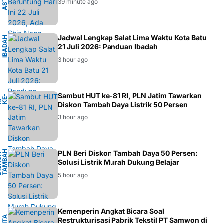
39 minute ago
M
Jadwal Lengkap Salat Lima Waktu Kota Batu
I
B
A
D
A
H
M
U
S
L
I
21 Juli 2026: Panduan Ibadah
3 hour ago
Sambut HUT ke-81 RI, PLN Jatim Tawarkan
-
1
H
K
Diskon Tambah Daya Listrik 50 Persen
3 hour ago
H
PLN Beri Diskon Tambah Daya 50 Persen:
D
I
S
K
O
N
T
A
M
A
D
A
Y
Solusi Listrik Murah Dukung Belajar
B
A
5 hour ago
I
Kemenperin Angkat Bicara Soal
Restrukturisasi Pabrik Tekstil PT Samwon di