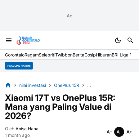
Ad
Gorontalo
Ragam
Selebriti
Twibbon
Berita
Gosip
Hiburan
BRI Liga 1
HEADLINE HARI INI
nilai investasi
OnePlus 15R
perbandingan smartphon
Xiaomi 17T vs OnePlus 15R:
Mana yang Paling Value di
2026?
Oleh
Anisa Hana
1 month ago