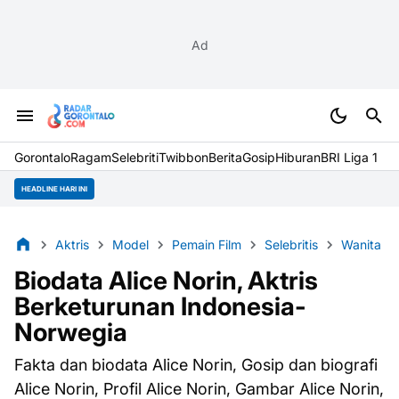
Ad
Gorontalo
Ragam
Selebriti
Twibbon
Berita
Gosip
Hiburan
BRI Liga 1
HEADLINE HARI INI
Aktris
Model
Pemain Film
Selebritis
Wanita
Biodata Alice Norin, Aktris
Berketurunan Indonesia-
Norwegia
Fakta dan biodata Alice Norin, Gosip dan biografi
Alice Norin, Profil Alice Norin, Gambar Alice Norin,