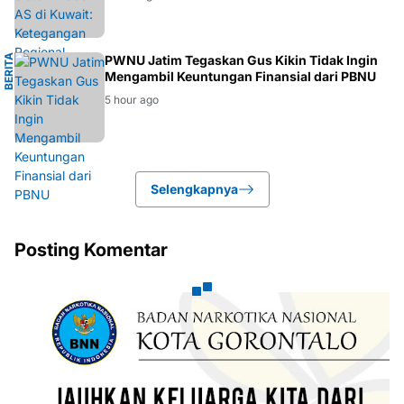
B
E
R
I
T
A
N
PWNU Jatim Tegaskan Gus Kikin Tidak Ingin
Mengambil Keuntungan Finansial dari PBNU
U
5 hour ago
Selengkapnya
Posting Komentar