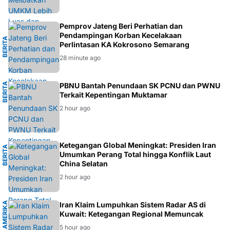
G
Pemprov Jateng Beri Perhatian dan
Pendampingan Korban Kecelakaan
B
E
R
I
T
A
S
E
M
A
R
A
N
Perlintasan KA Kokrosono Semarang
28 minute ago
B
E
R
I
T
A
N
PBNU Bantah Penundaan SK PCNU dan PWNU
Terkait Kepentingan Muktamar
U
2 hour ago
L
Ketegangan Global Meningkat: Presiden Iran
B
E
R
I
T
A
G
L
O
B
A
Umumkan Perang Total hingga Konflik Laut
China Selatan
2 hour ago
A
M
E
R
I
K
A
S
E
R
I
K
A
Iran Klaim Lumpuhkan Sistem Radar AS di
T
Kuwait: Ketegangan Regional Memuncak
5 hour ago