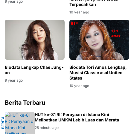
9 year ago
Terpecahkan
10 year ago
Biodata Tori Amos Lengkap,
Biodata Lengkap Chae Jung-
Musisi Classic asal United
an
States
9 year ago
10 year ago
Berita Terbaru
I
HUT ke-81 RI: Perayaan di Istana Kini
B
E
R
I
T
A
E
K
O
N
O
M
Melibatkan UMKM Lebih Luas dan Merata
28 minute ago