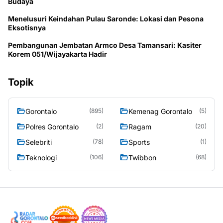
Budaya
Menelusuri Keindahan Pulau Saronde: Lokasi dan Pesona
Eksotisnya
Pembangunan Jembatan Armco Desa Tamansari: Kasiter
Korem 051/Wijayakarta Hadir
Topik
Gorontalo
Kemenag Gorontalo
(895)
(5)
Polres Gorontalo
Ragam
(2)
(20)
Selebriti
Sports
(78)
(1)
Teknologi
Twibbon
(106)
(68)