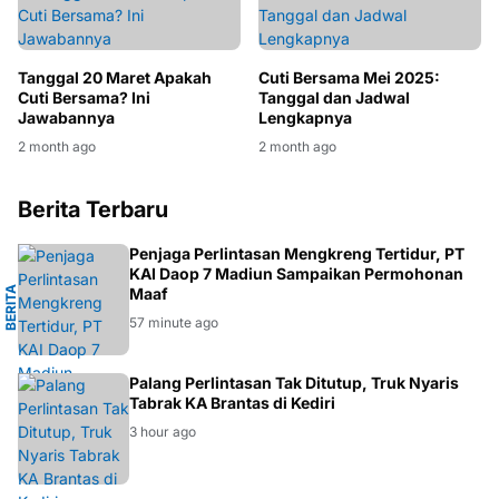
Tanggal 20 Maret Apakah
Cuti Bersama Mei 2025:
Cuti Bersama? Ini
Tanggal dan Jadwal
Jawabannya
Lengkapnya
2 month ago
2 month ago
Berita Terbaru
G
Penjaga Perlintasan Mengkreng Tertidur, PT
KAI Daop 7 Madiun Sampaikan Permohonan
B
E
R
I
T
A
M
E
N
G
K
R
E
N
Maaf
57 minute ago
BERITA
Palang Perlintasan Tak Ditutup, Truk Nyaris
Tabrak KA Brantas di Kediri
3 hour ago