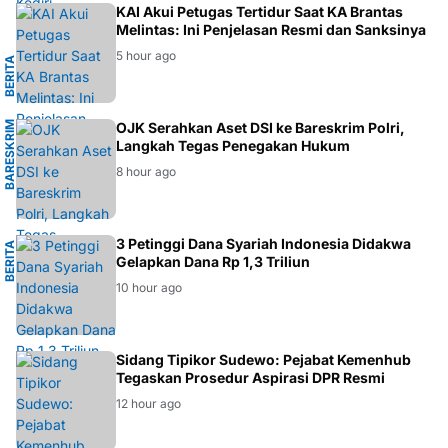
I
KAI Akui Petugas Tertidur Saat KA Brantas
Melintas: Ini Penjelasan Resmi dan Sanksinya
5 hour ago
B
E
R
I
T
A
T
R
A
N
S
P
O
R
T
A
S
B
A
R
E
S
K
R
I
M
P
O
L
R
OJK Serahkan Aset DSI ke Bareskrim Polri,
Langkah Tegas Penegakan Hukum
I
8 hour ago
M
3 Petinggi Dana Syariah Indonesia Didakwa
B
E
R
I
T
A
H
U
K
U
Gelapkan Dana Rp 1,3 Triliun
10 hour ago
HUKUM
Sidang Tipikor Sudewo: Pejabat Kemenhub
Tegaskan Prosedur Aspirasi DPR Resmi
12 hour ago