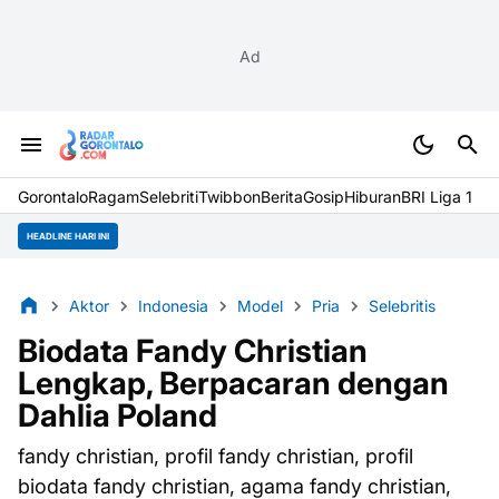
Ad
Gorontalo
Ragam
Selebriti
Twibbon
Berita
Gosip
Hiburan
BRI Liga 1
HEADLINE HARI INI
Aktor
Indonesia
Model
Pria
Selebritis
Biodata Fandy Christian
Lengkap, Berpacaran dengan
Dahlia Poland
fandy christian, profil fandy christian, profil
biodata fandy christian, agama fandy christian,