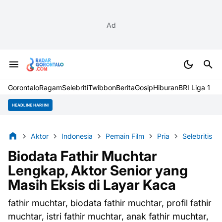
Ad
Gorontalo
Ragam
Selebriti
Twibbon
Berita
Gosip
Hiburan
BRI Liga 1
HEADLINE HARI INI
Aktor
Indonesia
Pemain Film
Pria
Selebritis
Biodata Fathir Muchtar
Lengkap, Aktor Senior yang
Masih Eksis di Layar Kaca
fathir muchtar, biodata fathir muchtar, profil fathir
muchtar, istri fathir muchtar, anak fathir muchtar,