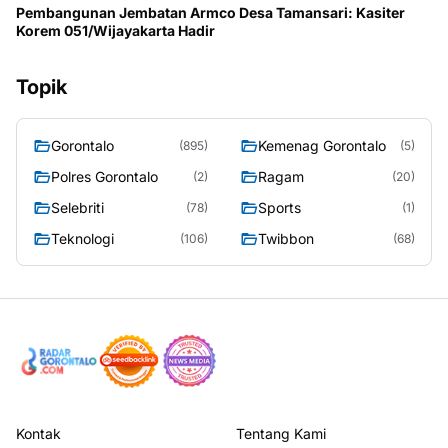
Pembangunan Jembatan Armco Desa Tamansari: Kasiter
Korem 051/Wijayakarta Hadir
Topik
Gorontalo
Kemenag Gorontalo
(895)
(5)
Polres Gorontalo
Ragam
(2)
(20)
Selebriti
Sports
(78)
(1)
Teknologi
Twibbon
(106)
(68)
Kontak
Tentang Kami