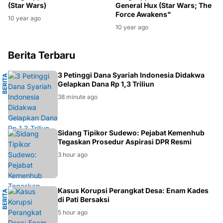
General Hux (Star Wars; The
(Star Wars)
Force Awakens"
10 year ago
10 year ago
Berita Terbaru
M
3 Petinggi Dana Syariah Indonesia Didakwa
B
E
R
I
T
A
H
U
K
U
Gelapkan Dana Rp 1,3 Triliun
38 minute ago
HUKUM
Sidang Tipikor Sudewo: Pejabat Kemenhub
Tegaskan Prosedur Aspirasi DPR Resmi
3 hour ago
M
Kasus Korupsi Perangkat Desa: Enam Kades
B
E
R
I
T
A
H
U
K
U
di Pati Bersaksi
5 hour ago