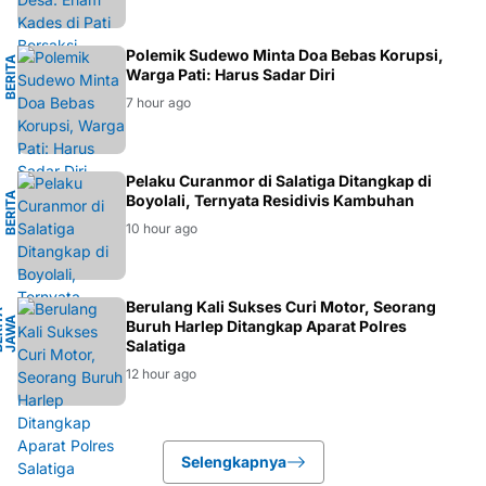
H
Polemik Sudewo Minta Doa Bebas Korupsi,
B
E
R
I
T
A
D
A
E
R
A
Warga Pati: Harus Sadar Diri
7 hour ago
L
Pelaku Curanmor di Salatiga Ditangkap di
B
E
R
I
T
A
K
R
I
M
I
N
A
Boyolali, Ternyata Residivis Kambuhan
10 hour ago
H
Berulang Kali Sukses Curi Motor, Seorang
B
E
R
I
A
J
A
W
T
E
N
A
T
A
G
Buruh Harlep Ditangkap Aparat Polres
Salatiga
12 hour ago
Selengkapnya