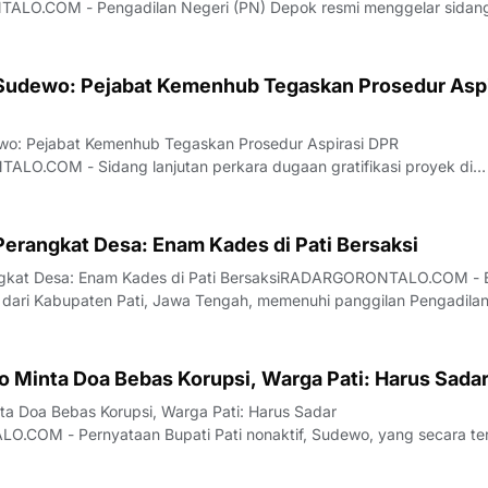
ALO.COM - Pengadilan Negeri (PN) Depok resmi menggelar sidan
an penggelapan dana yang melibatkan petinggi PT Dana Syariah
rsidangan yang berlangsung pada Rabu (22/7/2026), tiga oran
 Sudewo: Pejabat Kemenhub Tegaskan Prosedur Aspi
ewo: Pejabat Kemenhub Tegaskan Prosedur Aspirasi DPR
O.COM - Sidang lanjutan perkara dugaan gratifikasi proyek di
at Jenderal Perkeretaapian (DJKA) dengan terdakwa mantan anggo
 digelar di Pengadilan Tipikor Semarang pad
Perangkat Desa: Enam Kades di Pati Bersaksi
ngkat Desa: Enam Kades di Pati BersaksiRADARGORONTALO.COM -
 dari Kabupaten Pati, Jawa Tengah, memenuhi panggilan Pengadila
da Rabu, 22 Juli 2026. Mereka diperiksa sebagai saksi kunci dalam
 korupsi yang menyeret Bupati
 Minta Doa Bebas Korupsi, Warga Pati: Harus Sadar 
a Doa Bebas Korupsi, Warga Pati: Harus Sadar
.COM - Pernyataan Bupati Pati nonaktif, Sudewo, yang secara te
a agar dirinya terbebas dari jeratan kasus korupsi dan kembali me
ah memicu spektrum reaksi yang tajam di