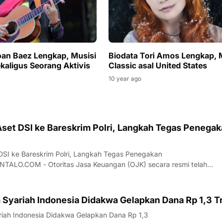
oan Baez Lengkap, Musisi
Biodata Tori Amos Lengkap, 
kaligus Seorang Aktivis
Classic asal United States
10 year ago
set DSI ke Bareskrim Polri, Langkah Tegas Penega
SI ke Bareskrim Polri, Langkah Tegas Penegakan
LO.COM - Otoritas Jasa Keuangan (OJK) secara resmi telah
h aset milik PT Dana Syariah Indonesia (PT DSI) kepada Bareskrim P
i merupakan bentuk dukungan nyata OJK dalam mempros
 Syariah Indonesia Didakwa Gelapkan Dana Rp 1,3 Tr
riah Indonesia Didakwa Gelapkan Dana Rp 1,3