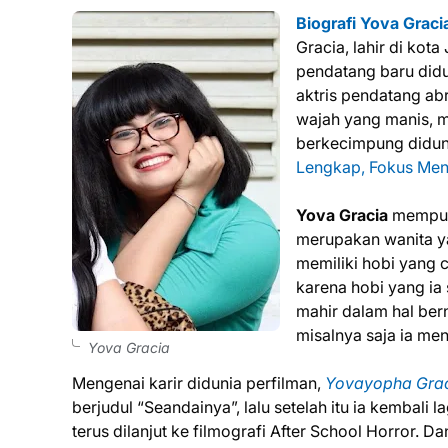
Biografi Yova Graci
Gracia, lahir di kot
pendatang baru didu
aktris pendatang abr
wajah yang manis, m
berkecimpung diduni
Lengkap, Fokus Me
Yova Gracia
mempuny
merupakan wanita y
memiliki hobi yang c
karena hobi yang ia
mahir dalam hal ber
misalnya saja ia me
Yova Gracia
Mengenai karir didunia perfilman,
Yovayopha Grac
berjudul “Seandainya”, lalu setelah itu ia kembali 
terus dilanjut ke filmografi After School Horror. D