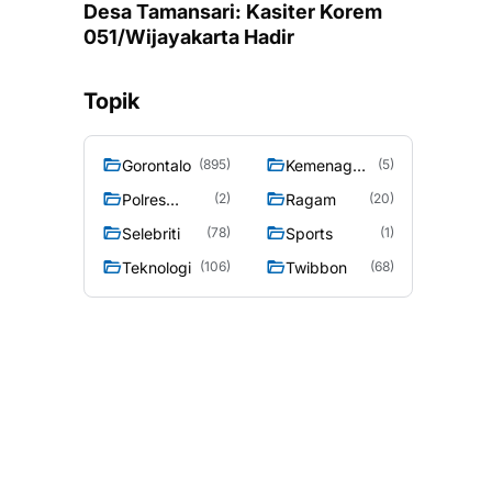
Desa Tamansari: Kasiter Korem
051/Wijayakarta Hadir
Topik
Gorontalo
Kemenag
(895)
(5)
Gorontalo
Polres
Ragam
(2)
(20)
Gorontalo
Selebriti
Sports
(78)
(1)
Teknologi
Twibbon
(106)
(68)