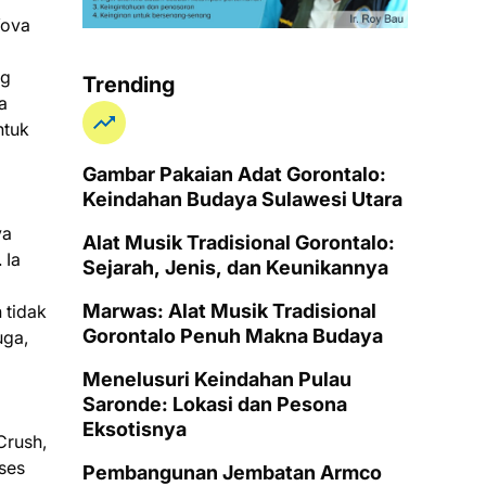
Yova
ng
Trending
a
ntuk
Gambar Pakaian Adat Gorontalo:
Keindahan Budaya Sulawesi Utara
va
Alat Musik Tradisional Gorontalo:
 Ia
Sejarah, Jenis, dan Keunikannya
Marwas: Alat Musik Tradisional
 tidak
Gorontalo Penuh Makna Budaya
uga,
Menelusuri Keindahan Pulau
Saronde: Lokasi dan Pesona
Eksotisnya
Crush,
kses
Pembangunan Jembatan Armco