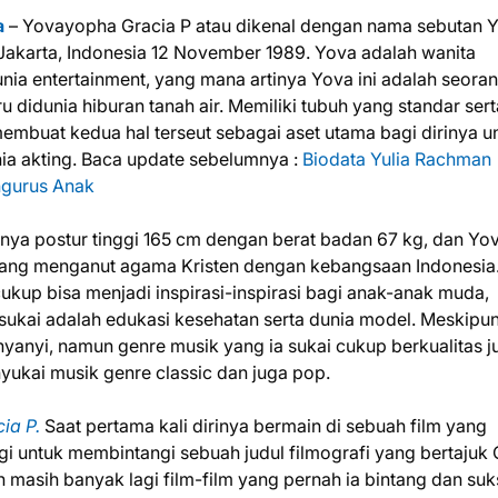
a
– Yovayopha Gracia P atau dikenal dengan nama sebutan 
a Jakarta, Indonesia 12 November 1989. Yova adalah wanita
nia entertainment, yang mana artinya Yova ini adalah seora
u didunia hiburan tanah air. Memiliki tubuh yang standar sert
embuat kedua hal terseut sebagai aset utama bagi dirinya u
a akting. Baca update sebelumnya :
Biodata Yulia Rachman
ngurus Anak
a postur tinggi 165 cm dengan berat badan 67 kg, dan Yo
ang menganut agama Kristen dengan kebangsaan Indonesia.
ukup bisa menjadi inspirasi-inspirasi bagi anak-anak muda,
 sukai adalah edukasi kesehatan serta dunia model. Meskipun
nyanyi, namun genre musik yang ia sukai cukup berkualitas j
nyukai musik genre classic dan juga pop.
ia P.
Saat pertama kali dirinya bermain di sebuah film yang
lagi untuk membintangi sebuah judul filmografi yang bertajuk 
an masih banyak lagi film-film yang pernah ia bintang dan su