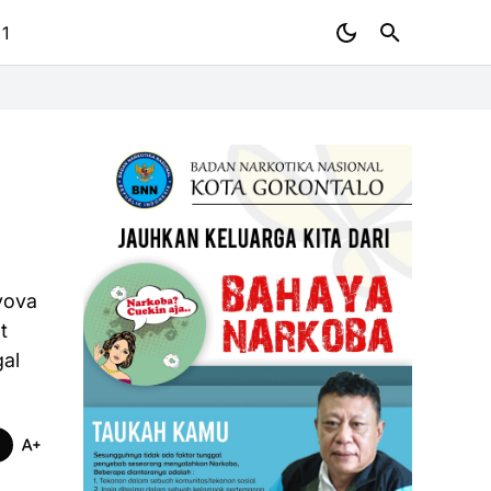
 1
 yova
t
gal