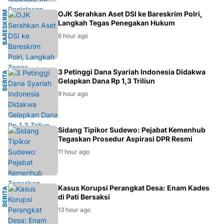
B
A
R
E
S
K
R
I
M
P
O
L
R
OJK Serahkan Aset DSI ke Bareskrim Polri,
Langkah Tegas Penegakan Hukum
I
6 hour ago
M
3 Petinggi Dana Syariah Indonesia Didakwa
B
E
R
I
T
A
H
U
K
U
Gelapkan Dana Rp 1,3 Triliun
9 hour ago
HUKUM
Sidang Tipikor Sudewo: Pejabat Kemenhub
Tegaskan Prosedur Aspirasi DPR Resmi
11 hour ago
M
Kasus Korupsi Perangkat Desa: Enam Kades
B
E
R
I
T
A
H
U
K
U
di Pati Bersaksi
13 hour ago