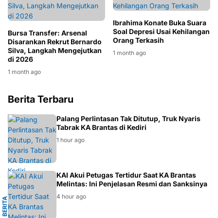
Ibrahima Konate Buka Suara
Soal Depresi Usai Kehilangan
Bursa Transfer: Arsenal
Orang Terkasih
Disarankan Rekrut Bernardo
Silva, Langkah Mengejutkan
1 month ago
di 2026
1 month ago
Berita Terbaru
BERITA
Palang Perlintasan Tak Ditutup, Truk Nyaris
Tabrak KA Brantas di Kediri
1 hour ago
I
KAI Akui Petugas Tertidur Saat KA Brantas
Melintas: Ini Penjelasan Resmi dan Sanksinya
4 hour ago
B
E
R
I
T
A
T
R
A
N
S
P
O
R
T
A
S