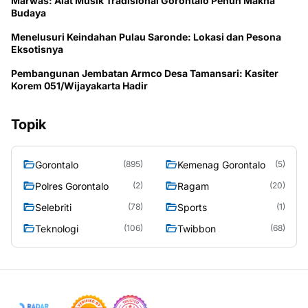
Marwas: Alat Musik Tradisional Gorontalo Penuh Makna
Budaya
Menelusuri Keindahan Pulau Saronde: Lokasi dan Pesona
Eksotisnya
Pembangunan Jembatan Armco Desa Tamansari: Kasiter
Korem 051/Wijayakarta Hadir
Topik
Gorontalo
Kemenag Gorontalo
(895)
(5)
Polres Gorontalo
Ragam
(2)
(20)
Selebriti
Sports
(78)
(1)
Teknologi
Twibbon
(106)
(68)