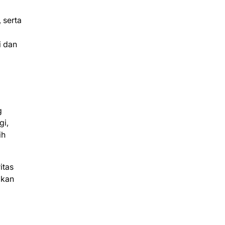
 serta
i dan
g
gi,
ih
itas
ikan