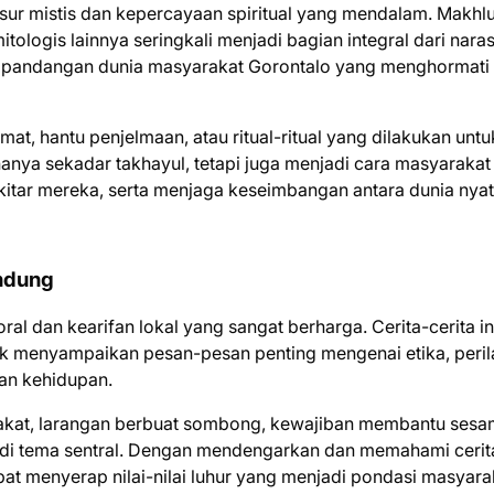
nsur mistis dan kepercayaan spiritual yang mendalam. Makhl
tologis lainnya seringkali menjadi bagian integral dari naras
n pandangan dunia masyarakat Gorontalo yang menghormati
at, hantu penjelmaan, atau ritual-ritual yang dilakukan untu
anya sekadar takhayul, tetapi juga menjadi cara masyarakat
itar mereka, serta menjaga keseimbangan antara dunia nya
andung
moral dan kearifan lokal yang sangat berharga. Cerita-cerita in
tuk menyampaikan pesan-pesan penting mengenai etika, peri
an kehidupan.
akat, larangan berbuat sombong, kewajiban membantu sesa
enjadi tema sentral. Dengan mendengarkan dan memahami cerit
pat menyerap nilai-nilai luhur yang menjadi pondasi masyara