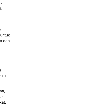
uk
i.
k
 untuk
ta dan
i
laku
ma,
a-
kat.