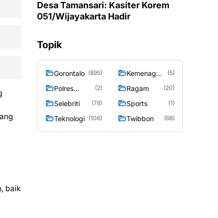
Desa Tamansari: Kasiter Korem
051/Wijayakarta Hadir
Topik
Gorontalo
Kemenag
(895)
(5)
Gorontalo
Polres
Ragam
(2)
(20)
g
Gorontalo
Selebriti
Sports
(78)
(1)
tang
Teknologi
Twibbon
(106)
(68)
, baik