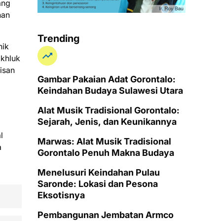
ang
nan
Trending
nik
akhluk
isan
Gambar Pakaian Adat Gorontalo:
Keindahan Budaya Sulawesi Utara
Alat Musik Tradisional Gorontalo:
Sejarah, Jenis, dan Keunikannya
l
Marwas: Alat Musik Tradisional
a
Gorontalo Penuh Makna Budaya
Menelusuri Keindahan Pulau
Saronde: Lokasi dan Pesona
Eksotisnya
Pembangunan Jembatan Armco