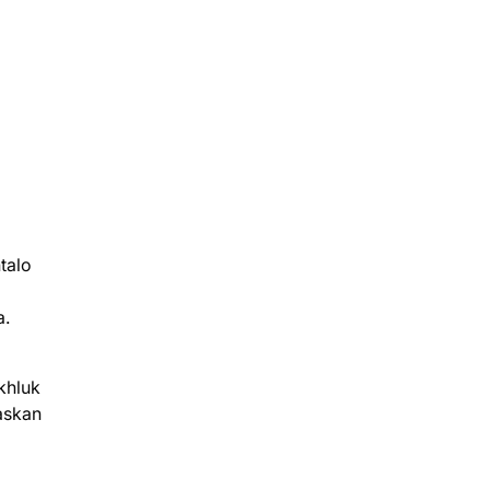
talo
a.
khluk
laskan