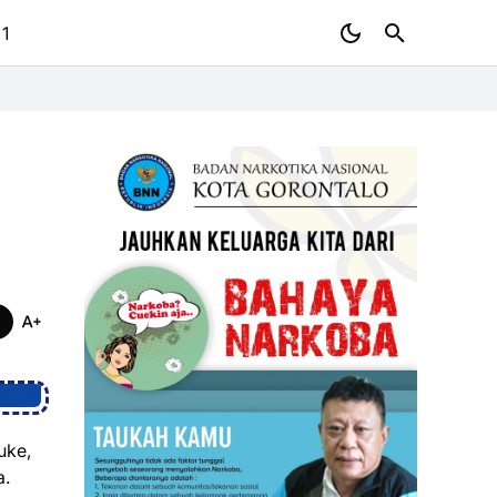
 1
uke,
a.