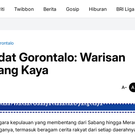
iti
Twibbon
Berita
Gosip
Hiburan
BRI Liga
rontalo
Adat Gorontalo: Warisan
ang Kaya
ontalo: Warisan Budaya Nusantara yang Kaya
egara kepulauan yang membentang dari Sabang hingga Mera
anya, termasuk beragam cerita rakyat dari setiap daerahny