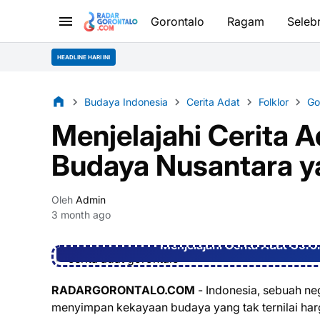
Gorontalo
Ragam
Selebr
HEADLINE HARI INI
Budaya Indonesia
Cerita Adat
Folklor
Go
Menjelajahi Cerita 
Budaya Nusantara y
Oleh
Admin
3 month ago
Menjelajahi Cerita Adat Gor
RADARGORONTALO.COM
- Indonesia, sebuah n
menyimpan kekayaan budaya yang tak ternilai harg