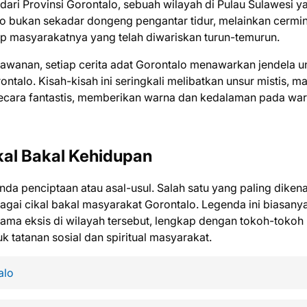
dari Provinsi Gorontalo, sebuah wilayah di Pulau Sulawesi y
alo bukan sekadar dongeng pengantar tidur, melainkan cermi
idup masyarakatnya yang telah diwariskan turun-temurun.
lawanan, setiap cerita adat Gorontalo menawarkan jendela u
alo. Kisah-kisah ini seringkali melibatkan unsur mistis, m
n secara fantastis, memberikan warna dan kedalaman pada war
kal Bakal Kehidupan
nda penciptaan atau asal-usul. Salah satu yang paling dikena
bagai cikal bakal masyarakat Gorontalo. Legenda ini biasany
ama eksis di wilayah tersebut, lengkap dengan tokoh-tokoh
tatanan sosial dan spiritual masyarakat.
alo