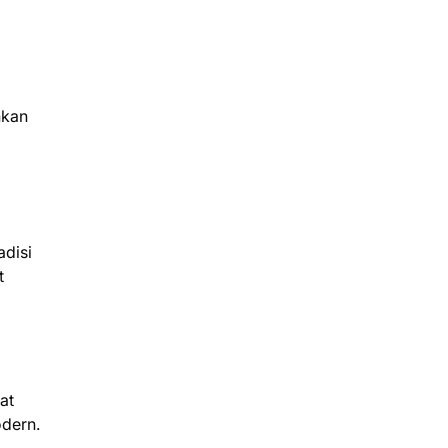
hkan
adisi
t
at
odern.