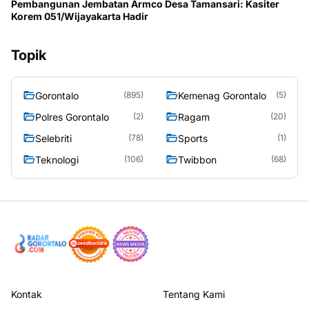
Pembangunan Jembatan Armco Desa Tamansari: Kasiter
Korem 051/Wijayakarta Hadir
Topik
Gorontalo
Kemenag Gorontalo
(895)
(5)
Polres Gorontalo
Ragam
(2)
(20)
Selebriti
Sports
(78)
(1)
Teknologi
Twibbon
(106)
(68)
Kontak
Tentang Kami