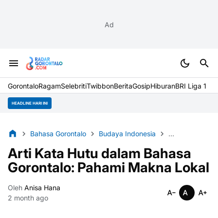
Ad
Gorontalo
Ragam
Selebriti
Twibbon
Berita
Gosip
Hiburan
BRI Liga 1
HEADLINE HARI INI
Bahasa Gorontalo
Budaya Indonesia
Etimologi
Go
Arti Kata Hutu dalam Bahasa
Gorontalo: Pahami Makna Lokal
Oleh
Anisa Hana
2 month ago