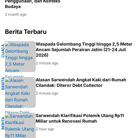
Penggunaan, dan Konteks
Budaya
2 month ago
Berita Terbaru
M
Waspada Gelombang Tinggi hingga 2,5 Meter
C
U
A
C
A
M
A
R
I
T
I
Ancam Sejumlah Perairan Jatim (21-24 Juli
2026)
2 minute ago
B
E
R
I
T
A
A
R
T
I
Alasan Sarwendah Angkat Kaki dari Rumah
S
Cilandak: Diteror Debt Collector
2 minute ago
N
Sarwendah Klarifikasi Polemik Utang Rp11
B
E
R
I
T
A
H
I
B
U
R
A
Miliar untuk Renovasi Rumah
2 hour ago