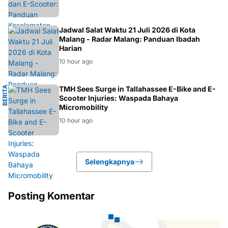
IBADAH
Jadwal Salat Waktu 21 Juli 2026 di Kota
Malang - Radar Malang: Panduan Ibadah
Harian
10 hour ago
B
E
R
I
T
A
L
O
K
A
TMH Sees Surge in Tallahassee E-Bike and E-
L
Scooter Injuries: Waspada Bahaya
Micromobility
10 hour ago
Selengkapnya
Posting Komentar