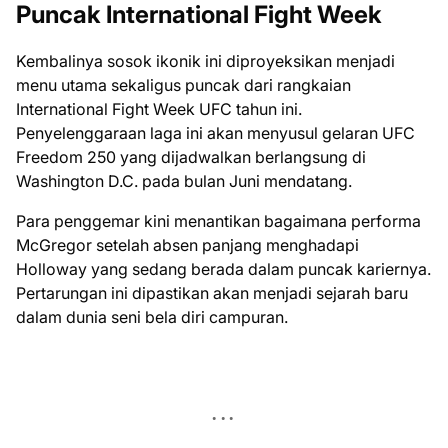
Puncak International Fight Week
Kembalinya sosok ikonik ini diproyeksikan menjadi
menu utama sekaligus puncak dari rangkaian
International Fight Week UFC tahun ini.
Penyelenggaraan laga ini akan menyusul gelaran UFC
Freedom 250 yang dijadwalkan berlangsung di
Washington D.C. pada bulan Juni mendatang.
Para penggemar kini menantikan bagaimana performa
McGregor setelah absen panjang menghadapi
Holloway yang sedang berada dalam puncak kariernya.
Pertarungan ini dipastikan akan menjadi sejarah baru
dalam dunia seni bela diri campuran.