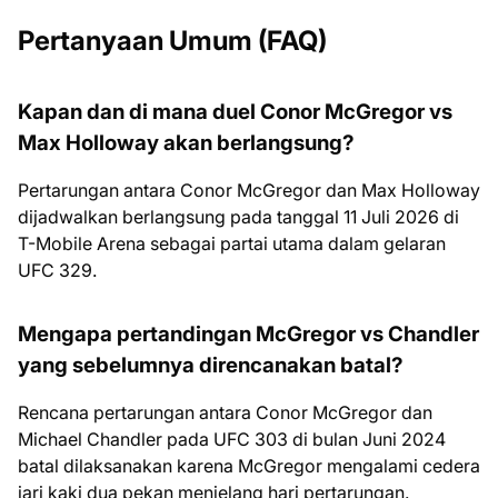
Pertanyaan Umum (FAQ)
Kapan dan di mana duel Conor McGregor vs
Max Holloway akan berlangsung?
Pertarungan antara Conor McGregor dan Max Holloway
dijadwalkan berlangsung pada tanggal 11 Juli 2026 di
T-Mobile Arena sebagai partai utama dalam gelaran
UFC 329.
Mengapa pertandingan McGregor vs Chandler
yang sebelumnya direncanakan batal?
Rencana pertarungan antara Conor McGregor dan
Michael Chandler pada UFC 303 di bulan Juni 2024
batal dilaksanakan karena McGregor mengalami cedera
jari kaki dua pekan menjelang hari pertarungan.