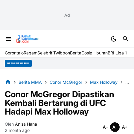
Ad
Gorontalo
Ragam
Selebriti
Twibbon
Berita
Gosip
Hiburan
BRI Liga 1
HEADLINE HARI INI
Berita MMA
Conor McGregor
Max Holloway
UFC
Conor McGregor Dipastikan
Kembali Bertarung di UFC
Hadapi Max Holloway
Oleh
Anisa Hana
2 month ago