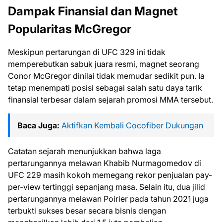
Dampak Finansial dan Magnet
Popularitas McGregor
Meskipun pertarungan di UFC 329 ini tidak
memperebutkan sabuk juara resmi, magnet seorang
Conor McGregor dinilai tidak memudar sedikit pun. Ia
tetap menempati posisi sebagai salah satu daya tarik
finansial terbesar dalam sejarah promosi MMA tersebut.
Baca Juga:
Aktifkan Kembali Cocofiber Dukungan
Catatan sejarah menunjukkan bahwa laga
pertarungannya melawan Khabib Nurmagomedov di
UFC 229 masih kokoh memegang rekor penjualan pay-
per-view tertinggi sepanjang masa. Selain itu, dua jilid
pertarungannya melawan Poirier pada tahun 2021 juga
terbukti sukses besar secara bisnis dengan