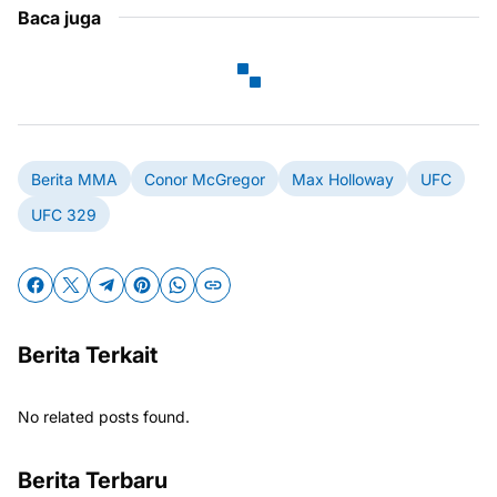
Baca juga
Berita MMA
Conor McGregor
Max Holloway
UFC
UFC 329
Berita Terkait
No related posts found.
Berita Terbaru