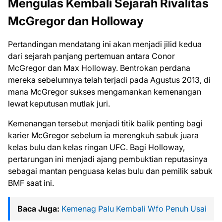
Mengulas Kembali Sejarah Rivalitas
McGregor dan Holloway
Pertandingan mendatang ini akan menjadi jilid kedua
dari sejarah panjang pertemuan antara Conor
McGregor dan Max Holloway. Bentrokan perdana
mereka sebelumnya telah terjadi pada Agustus 2013, di
mana McGregor sukses mengamankan kemenangan
lewat keputusan mutlak juri.
Kemenangan tersebut menjadi titik balik penting bagi
karier McGregor sebelum ia merengkuh sabuk juara
kelas bulu dan kelas ringan UFC. Bagi Holloway,
pertarungan ini menjadi ajang pembuktian reputasinya
sebagai mantan penguasa kelas bulu dan pemilik sabuk
BMF saat ini.
Baca Juga:
Kemenag Palu Kembali Wfo Penuh Usai