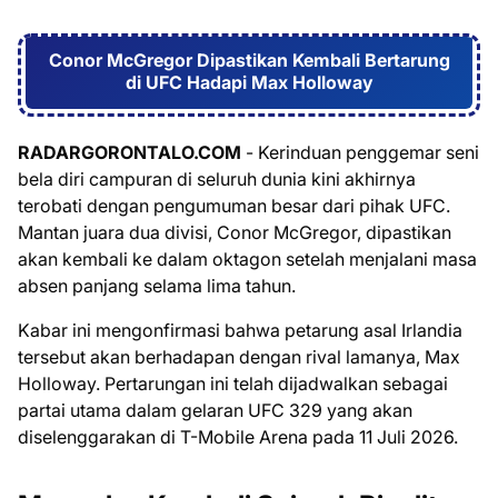
Conor McGregor Dipastikan Kembali Bertarung
di UFC Hadapi Max Holloway
RADARGORONTALO.COM
- Kerinduan penggemar seni
bela diri campuran di seluruh dunia kini akhirnya
terobati dengan pengumuman besar dari pihak UFC.
Mantan juara dua divisi, Conor McGregor, dipastikan
akan kembali ke dalam oktagon setelah menjalani masa
absen panjang selama lima tahun.
Kabar ini mengonfirmasi bahwa petarung asal Irlandia
tersebut akan berhadapan dengan rival lamanya, Max
Holloway. Pertarungan ini telah dijadwalkan sebagai
partai utama dalam gelaran UFC 329 yang akan
diselenggarakan di T-Mobile Arena pada 11 Juli 2026.