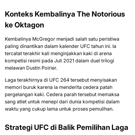
Konteks Kembalinya The Notorious
ke Oktagon
Kembalinya McGregor menjadi salah satu peristiwa
paling dinantikan dalam kalender UFC tahun ini. Ia
tercatat terakhir kali menginjakkan kaki di arena
kompetisi resmi pada Juli 2021 dalam duel trilogi
melawan Dustin Poirier.
Laga terakhirnya di UFC 264 tersebut menyisakan
memori buruk karena ia menderita cedera patah
pergelangan kaki. Cedera parah tersebut memaksa
sang atlet untuk menepi dari dunia kompetisi dalam
waktu yang cukup lama untuk proses pemulihan.
Strategi UFC di Balik Pemilihan Laga