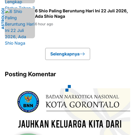
A
S
T
R
O
L
O
I
T
I
O
N
G
K
O
6 Shio Paling Beruntung Hari Ini 22 Juli 2026,
G
K
Ada Shio Naga
6 hour ago
Selengkapnya
Posting Komentar