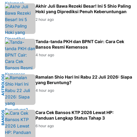
ASTROLOGI
Akhir Juli Bawa Rezeki Besar! Ini 5 Shio Paling
Hoki yang Diprediksi Penuh Keberuntungan
2 hour ago
BANSOS
Tanda-tanda PKH dan BPNT Cair: Cara Cek
Bansos Resmi Kemensos
4 hour ago
A
S
T
R
O
L
O
G
I
T
I
O
N
G
H
O
Ramalan Shio Hari Ini Rabu 22 Juli 2026: Siapa
A
yang Beruntung?
4 hour ago
B
A
N
O
S
2
0
2
Cara Cek Bansos KTP 2026 Lewat HP:
Panduan Lengkap Status Tahap 3
S
6
6 hour ago