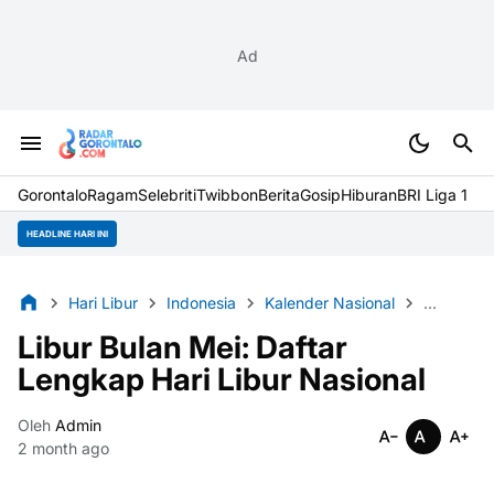
Ad
Gorontalo
Ragam
Selebriti
Twibbon
Berita
Gosip
Hiburan
BRI Liga 1
HEADLINE HARI INI
Hari Libur
Indonesia
Kalender Nasional
Libur Nas
Libur Bulan Mei: Daftar
Lengkap Hari Libur Nasional
Oleh
Admin
2 month ago