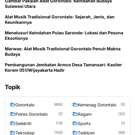
Gambar Pakaian Adat Gorontalo: Keindahan Budaya
Sulawesi Utara
Alat Musik Tradisional Gorontalo: Sejarah, Jenis, dan
Keunikannya
Menelusuri Keindahan Pulau Saronde: Lokasi dan Pesona
Eksotisnya
Marwas: Alat Musik Tradisional Gorontalo Penuh Makna
Budaya
Pembangunan Jembatan Armco Desa Tamansari: Kasiter
Korem 051/Wijayakarta Hadir
Topik
Gorontalo
Kemenag Gorontalo
(895)
(5)
Polres Gorontalo
Ragam
(2)
(20)
Selebriti
Sports
(78)
(1)
Teknologi
Twibbon
(106)
(68)