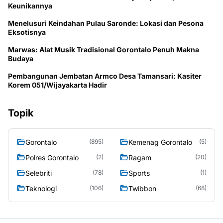
Keunikannya
Menelusuri Keindahan Pulau Saronde: Lokasi dan Pesona
Eksotisnya
Marwas: Alat Musik Tradisional Gorontalo Penuh Makna
Budaya
Pembangunan Jembatan Armco Desa Tamansari: Kasiter
Korem 051/Wijayakarta Hadir
Topik
Gorontalo
Kemenag Gorontalo
(895)
(5)
Polres Gorontalo
Ragam
(2)
(20)
Selebriti
Sports
(78)
(1)
Teknologi
Twibbon
(106)
(68)