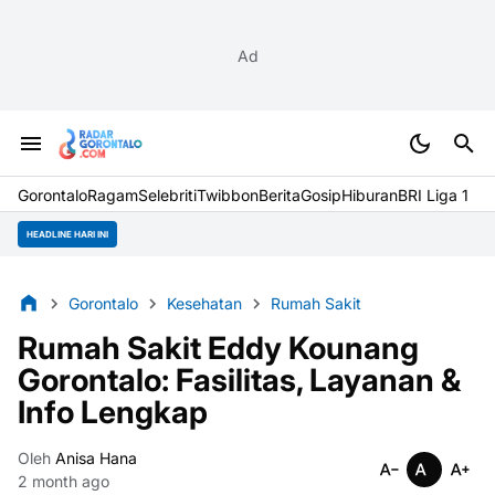
Ad
Gorontalo
Ragam
Selebriti
Twibbon
Berita
Gosip
Hiburan
BRI Liga 1
HEADLINE HARI INI
Gorontalo
Kesehatan
Rumah Sakit
Rumah Sakit Eddy Kounang
Gorontalo: Fasilitas, Layanan &
Info Lengkap
Oleh
Anisa Hana
2 month ago