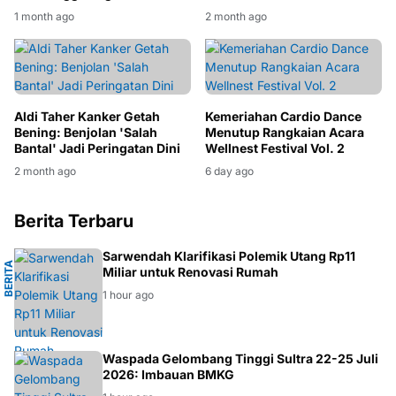
1 month ago
2 month ago
Aldi Taher Kanker Getah
Kemeriahan Cardio Dance
Bening: Benjolan 'Salah
Menutup Rangkaian Acara
Bantal' Jadi Peringatan Dini
Wellnest Festival Vol. 2
2 month ago
6 day ago
Berita Terbaru
N
Sarwendah Klarifikasi Polemik Utang Rp11
B
E
R
I
T
A
H
I
B
U
R
A
Miliar untuk Renovasi Rumah
1 hour ago
BMKG
Waspada Gelombang Tinggi Sultra 22-25 Juli
2026: Imbauan BMKG