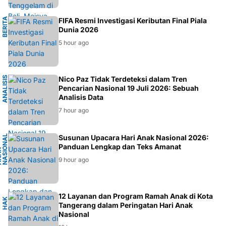
B
E
R
I
A
B
O
L
FIFA Resmi Investigasi Keributan Final Piala
T
A
Dunia 2026
5 hour ago
A
N
A
I
S
I
S
D
A
T
Nico Paz Tidak Terdeteksi dalam Tren
Pencarian Nasional 19 Juli 2026: Sebuah
L
A
Analisis Data
7 hour ago
L
Susunan Upacara Hari Anak Nasional 2026:
Panduan Lengkap dan Teks Amanat
K
O
6
9 hour ago
K
12 Layanan dan Program Ramah Anak di Kota
H
A
K
A
N
A
Tangerang dalam Peringatan Hari Anak
Nasional