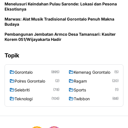
Menelusuri Keindahan Pulau Saronde: Lokasi dan Pesona
Eksotisnya
Marwas: Alat Musik Tradisional Gorontalo Penuh Makna
Budaya
Pembangunan Jembatan Armco Desa Tamansari: Kasiter
Korem 051/Wijayakarta Hadir
Topik
Gorontalo
Kemenag Gorontalo
(895)
(5)
Polres Gorontalo
Ragam
(2)
(20)
Selebriti
Sports
(78)
(1)
Teknologi
Twibbon
(106)
(68)