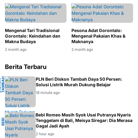
Mengenal Tari Tradisional
Pesona Adat Gorontalo:
Gorontalo: Keindahan dan
Mengenal Pakaian Khas &
Makna Budaya
Maknanya
2 month ago
2 month ago
Berita Terbaru
H
PLN Beri Diskon Tambah Daya 50 Persen:
D
I
S
K
O
N
T
A
M
A
D
A
Y
Solusi Listrik Murah Dukung Belajar
B
A
18 minute ago
O
Bebi Romeo Masih Syok Usai Putranya Nyaris
B
E
B
I
R
O
M
E
Tenggelam di Bali, Meisya Siregar: Dia Merasa
Gagal Jadi Ayah
2 hour ago