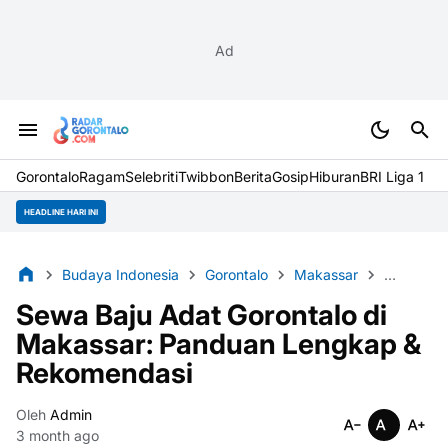
Ad
Gorontalo
Ragam
Selebriti
Twibbon
Berita
Gosip
Hiburan
BRI Liga 1
HEADLINE HARI INI
Budaya Indonesia
Gorontalo
Makassar
Sewa Baj
Sewa Baju Adat Gorontalo di
Makassar: Panduan Lengkap &
Rekomendasi
Oleh
Admin
3 month ago