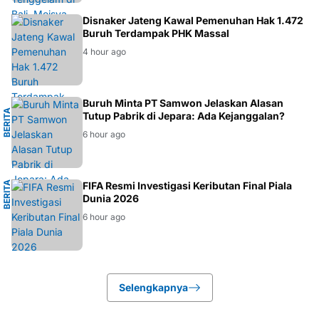
BERITA
Disnaker Jateng Kawal Pemenuhan Hak 1.472
Buruh Terdampak PHK Massal
4 hour ago
I
Buruh Minta PT Samwon Jelaskan Alasan
B
E
R
I
T
A
E
K
O
N
O
M
Tutup Pabrik di Jepara: Ada Kejanggalan?
6 hour ago
B
E
R
I
A
B
O
L
FIFA Resmi Investigasi Keributan Final Piala
T
A
Dunia 2026
6 hour ago
Selengkapnya