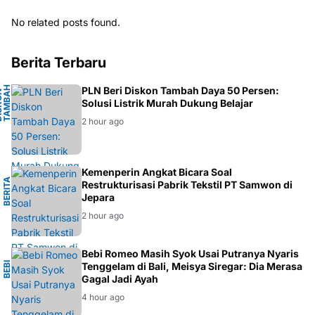
No related posts found.
Berita Terbaru
H
PLN Beri Diskon Tambah Daya 50 Persen:
D
I
S
K
O
N
T
A
M
A
D
A
Y
Solusi Listrik Murah Dukung Belajar
B
A
2 hour ago
I
Kemenperin Angkat Bicara Soal
B
E
R
I
T
A
E
K
O
N
O
M
Restrukturisasi Pabrik Tekstil PT Samwon di
Jepara
2 hour ago
O
Bebi Romeo Masih Syok Usai Putranya Nyaris
B
E
B
I
R
O
M
E
Tenggelam di Bali, Meisya Siregar: Dia Merasa
Gagal Jadi Ayah
4 hour ago