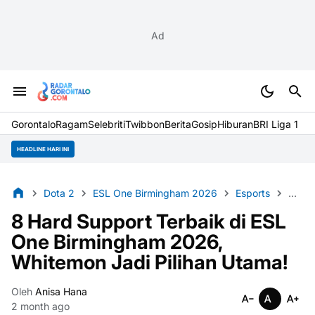
Ad
Gorontalo
Ragam
Selebriti
Twibbon
Berita
Gosip
Hiburan
BRI Liga 1
HEADLINE HARI INI
Dota 2
ESL One Birmingham 2026
Esports
Hard 
8 Hard Support Terbaik di ESL
One Birmingham 2026,
Whitemon Jadi Pilihan Utama!
Oleh
Anisa Hana
2 month ago