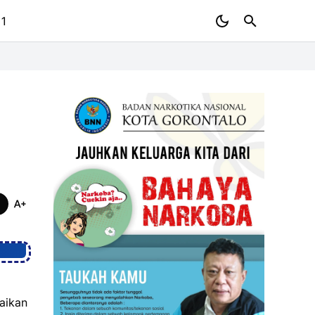
 1
aikan