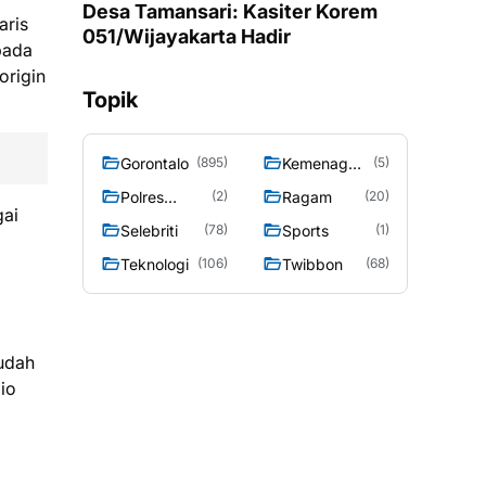
Desa Tamansari: Kasiter Korem
aris
051/Wijayakarta Hadir
pada
origin
Topik
Gorontalo
Kemenag
(895)
(5)
Gorontalo
Polres
Ragam
(2)
(20)
gai
Gorontalo
Selebriti
Sports
(78)
(1)
Teknologi
Twibbon
(106)
(68)
sudah
io