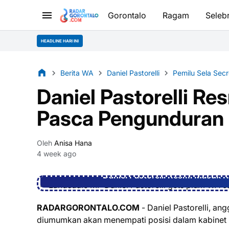
Gorontalo
Ragam
Selebr
HEADLINE HARI INI
Berita WA
Daniel Pastorelli
Pemilu Sela Sec
Daniel Pastorelli R
Pasca Pengunduran D
Oleh
Anisa Hana
4 week ago
Daniel Pastorelli Resmi Masuk 
RADARGORONTALO.COM
- Daniel Pastorelli, a
diumumkan akan menempati posisi dalam kabinet 