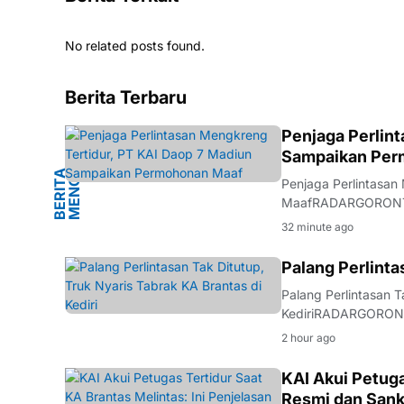
No related posts found.
Berita Terbaru
G
Penjaga Perlin
Sampaikan Per
B
E
R
I
T
A
M
E
N
G
K
R
E
N
Penjaga Perlintasa
MaafRADARGORONTALO
terbuka menyampaik
32 minute ago
terkait insiden yang
BERITA
Palang Perlinta
Palang Perlintasan T
KediriRADARGORONTA
api Simpang Mengkre
2 hour ago
Brantas. Keamanan p
KAI Akui Petuga
Resmi dan Sank