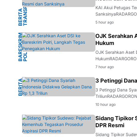
I
KAI Akui Petugas Ter
B
E
R
I
T
A
T
R
A
N
S
P
O
R
T
A
S
SanksinyaRADARGORO
Madiun telah memberik
5 hour ago
Mengkreng, Kecamat
B
A
R
S
K
R
I
M
P
O
L
R
OJK Serahkan A
Hukum
E
I
OJK Serahkan Aset D
HukumRADARGORONTA
menyerahkan sejumla
7 hour ago
Penyerahan aset in
M
3 Petinggi Dana
B
E
R
I
T
A
H
U
K
U
3 Petinggi Dana Sya
TriliunRADARGORONT
perdana kasus duga
10 hour ago
Indonesia. Dalam pe
HUKUM
Sidang Tipikor
DPR Resmi
Sidang Tipikor Sud