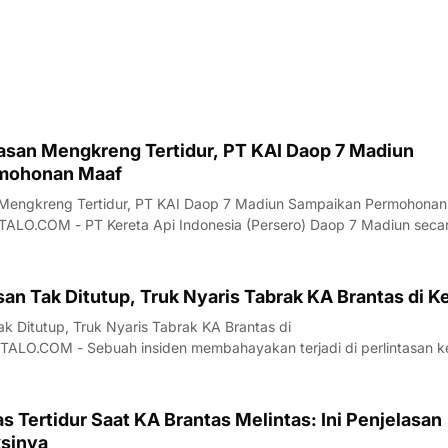
tasan Mengkreng Tertidur, PT KAI Daop 7 Madiun
mohonan Maaf
n Mengkreng Tertidur, PT KAI Daop 7 Madiun Sampaikan Permohonan
.COM - PT Kereta Api Indonesia (Persero) Daop 7 Madiun seca
an permohonan maaf yang mendalam kepada seluruh masyarakat l
 terjadi di Perlintasan Mengkreng. P
san Tak Ditutup, Truk Nyaris Tabrak KA Brantas di Ke
ak Ditutup, Truk Nyaris Tabrak KA Brantas di
LO.COM - Sebuah insiden membahayakan terjadi di perlintasan k
ng, Kecamatan Purwoasri, Kabupaten Kediri, yang melibatkan KA
erjalanan kereta api sempat terancam akibat palang
s Tertidur Saat KA Brantas Melintas: Ini Penjelasan
sinya