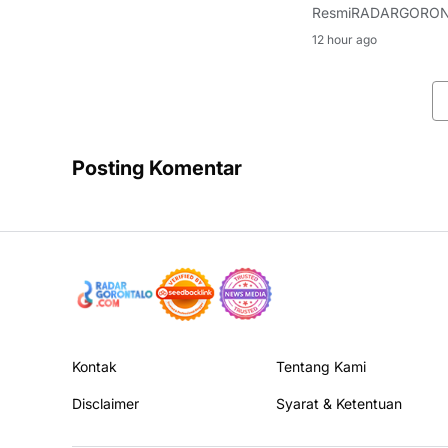
ResmiRADARGORONTAL
lingkungan Direktor
12 hour ago
RI, Sudewo, kembali
Posting Komentar
Kontak
Tentang Kami
Disclaimer
Syarat & Ketentuan