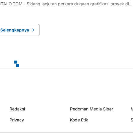
O.COM - Sidang lanjutan perkara dugaan gratifikasi proyek di
at Jenderal Perkeretaapian (DJKA) dengan terdakwa mantan anggo
 digelar di Pengadilan Tipikor Semarang pad
Selengkapnya
Redaksi
Pedoman Media Siber
M
Privacy
Kode Etik
S