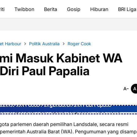
iti
Twibbon
Berita
Gosip
Hiburan
BRI Liga
ret Harbour
Politik Australia
Roger Cook
esmi Masuk Kabinet WA
iri Paul Papalia
Kabinet WA Pasca Pengunduran Diri Paul Papalia
nggota parlemen daerah pemilihan Landsdale, secara resmi
pemerintah Australia Barat (WA). Pengumuman yang disamp