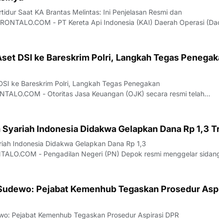
tidur Saat KA Brantas Melintas: Ini Penjelasan Resmi dan
NTALO.COM - PT Kereta Api Indonesia (KAI) Daerah Operasi (Da
an klarifikasi resmi terkait insiden palang pintu perlintasan di
an Purwoasri, Kabupaten Kediri, Jaw
set DSI ke Bareskrim Polri, Langkah Tegas Penega
SI ke Bareskrim Polri, Langkah Tegas Penegakan
LO.COM - Otoritas Jasa Keuangan (OJK) secara resmi telah
h aset milik PT Dana Syariah Indonesia (PT DSI) kepada Bareskrim P
i merupakan bentuk dukungan nyata OJK dalam mempros
 Syariah Indonesia Didakwa Gelapkan Dana Rp 1,3 Tr
riah Indonesia Didakwa Gelapkan Dana Rp 1,3
ALO.COM - Pengadilan Negeri (PN) Depok resmi menggelar sidan
an penggelapan dana yang melibatkan petinggi PT Dana Syariah
rsidangan yang berlangsung pada Rabu (22/7/2026), tiga oran
 Sudewo: Pejabat Kemenhub Tegaskan Prosedur Aspi
ewo: Pejabat Kemenhub Tegaskan Prosedur Aspirasi DPR