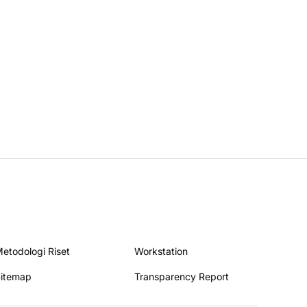
ta DPR
etodologi Riset
Workstation
itemap
Transparency Report